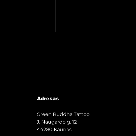
Handpoke - seniausius
laikus menantis
Adresas
tatuiruočių darymo
būdas
Green Buddha Tattoo
J. Naugardo g. 12
44280 Kaunas