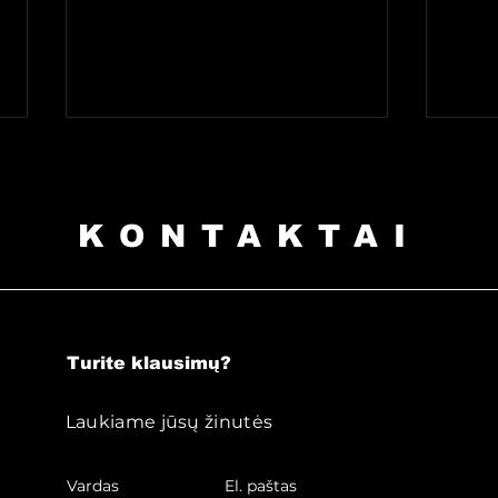
KONTAKTAI
Kiek kainuoja
Ar d
tatuiruotė?
ska
Turite klausimų?
Laukiame jūsų žinutės