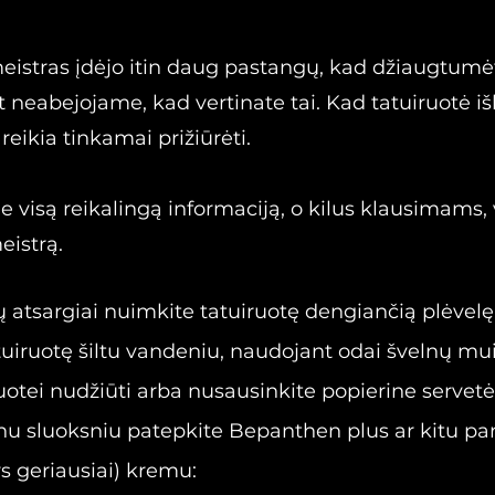
meistras įdėjo itin daug pastangų, kad džiaugtumė
 neabejojame, kad vertinate tai. Kad tatuiruotė išli
 reikia tinkamai prižiūrėti.
visą reikalingą informaciją, o kilus klausimams, v
eistrą.
 atsargiai nuimkite tatuiruotę dengiančią plėvelę
uiruotę šiltu vandeniu, naudojant odai švelnų mui
ruotei nudžiūti arba nusausinkite popierine servetė
nu sluoksniu patepkite Bepanthen plus ar kitu pa
s geriausiai) kremu: