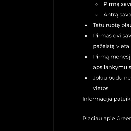
Pirmą sava
Antrą sava
Tatuiruotę pl
Pirmas dvi sav
pažeistą vietą 
Pirmą mėnesį 
apsilankymų s
Jokiu būdu ned
vietos.
Informacija pateik
Plačiau apie Gree