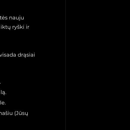
tės nauju 
ktų ryški ir 
isada drąsiai 
.
lą.
le.
našiu (Jūsų 