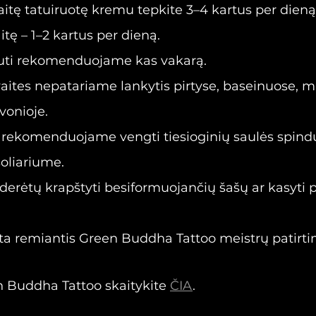
itę tatuiruotę kremu tepkite 3–4 kartus per dieną
itę – 1–2 kartus per dieną.
auti rekomenduojame kas vakarą.
aites nepatariame lankytis pirtyse, baseinuose, mi
vonioje.
rekomenduojame vengti tiesioginių saulės spindu
oliariume.
erėtų krapštyti besiformuojančių šašų ar kasyti p
ta remiantis Green Buddha Tattoo meistrų patirtimi
n Buddha Tattoo skaitykite 
ČIA
.