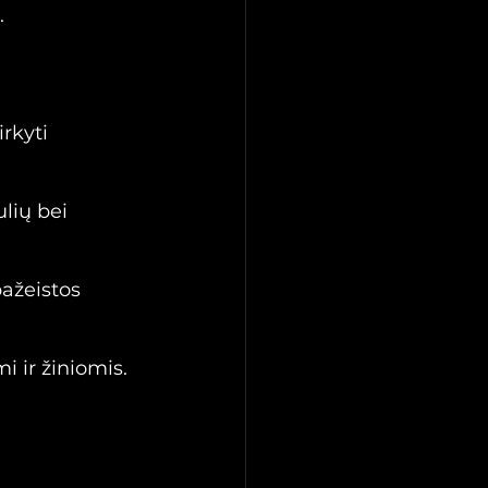
.
rkyti 
lių bei 
ažeistos 
 ir žiniomis.