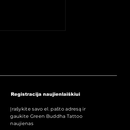
arant tatuiruotę
uda?
Registracija naujienlaiškiui
Įrašykite savo el. pašto adresą ir
gaukite Green Buddha Tattoo
naujienas