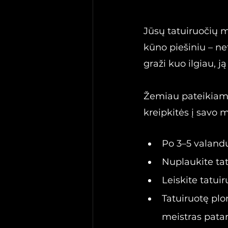
Jūsų tatuiruočių 
kūno piešiniu – net
graži kuo ilgiau, ją
Žemiau pateikiame 
kreipkitės į savo m
Po 3–5 valandų
Nuplaukite tat
Leiskite tatui
Tatuiruotę plo
meistras patar